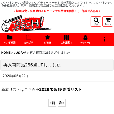
バンドTシャツの通販ショップ ティーマーチ！ 海外直輸入のオフィシャルバンドTシャツ
を多数品揃え。東京・西荻窪の実店舗でも店頭販売しております。
＜期間限定＞会員登録＆ログインで全品割引価格!!（一部除外品あり）
検索
カート
バンド検索
カテゴリ
SALE!!
ご利用案内
マイページ
HOME
>
お知らせ
>
再入荷商品266点UPしました
再入荷商品266点UPしました
2026
05
22
年
月
日
新着リストはこちら→
2026/05/19 新着リスト
«
前
次
»