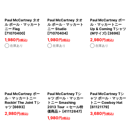
Paul McCartney タオ
Paul McCartney タオ
Paul McCartney ポー
ル ポール・マッカート
ル ポール・マッカート
ル・マッカートニー
ニー Flag
ニー Studio
Up & Coming Tシャツ
[
71070400
]
[
71070404
]
(Mサイズ)
[
3696
]
1,980
1,980
2,980
円
円
円
(税込)
(税込)
(税込)
◯ 在庫あり
◯ 在庫あり
◯ 在庫あり
Paul McCartney ポー
Paul McCartney Tシ
Paul McCartney Tシ
ル・マッカートニー
ャツ ポール・マッカー
ャツ ポール・マッカー
Rockin' The Joint Tシ
トニー Smashing
トニー Cowboy Hat
ャツ
[
6693
]
2013 Tour ＜セール特
[
61121179
]
価商品＞
[
41112647
]
2,980
3,680
円
円
(税込)
(税込)
1,980
円
(税込)