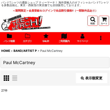
バンドTシャツの通販ショップ ティーマーチ！ 海外直輸入のオフィシャルバンドTシャツ
を多数品揃え。東京・西荻窪の実店舗でも店頭販売しております。
＜期間限定＞会員登録＆ログインで全品割引価格!!（一部除外品あり）
検索
カート
バンド検索
カテゴリ
SALE!!
ご利用案内
マイページ
HOME
>
BAND/ARTIST P
>
Paul McCartney
Paul McCartney
表示順変更
閉じる
27
件
表示数
: