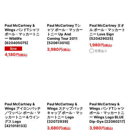
在庫あり
並び順
:
Paul McCartney &
Paul McCartney Tシ
Paul McCartney タオ
Wings バンドTシャツ
ャツ ポール・マッカー
ル ポール・マッカート
絞り込む
ポール・マッカートニ
トニー Up And
ニー Love Sign
ー Wildlife
Coming Tour 2011
[
520429025
]
[
620405075
]
[
520613010
]
1,980
円
(税込)
3,980
円
(税込)
◯ 在庫あり
4,180
円
(税込)
Paul McCartney &
Paul McCartney &
Paul McCartney &
Wings アイロンパッチ
Wings スナップバック
Wings バンドTシャツ
／ワッペン ポール・マ
キャップ ポール・マッ
ポール・マッカートニ
ッカートニー＆ウイン
カートニー Logo
ー Wings Logo BLUE
グス Logo
[
32072939
]
Dip-Dye
[
22060217
]
[
421018133
]
3,680
3,980
円
円
(税込)
(税込)