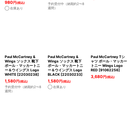
980
円
(税込)
予約受付中（納期約2〜8
週間）
◯ 在庫あり
Paul McCartney &
Paul McCartney &
Paul McCartney Tシ
Wings ソックス 靴下
Wings ソックス 靴下
ャツ ポール・マッカー
ポール・マッカートニ
ポール・マッカートニ
トニー Wings Logo
ー＆ウイングス Logo
ー＆ウイングス Logo
RED
[
91062256
]
WHITE
[
22030238
]
BLACK
[
22030233
]
3,680
円
(税込)
1,580
1,580
円
円
(税込)
(税込)
予約受付中（納期約2〜8
◯ 在庫あり
週間）