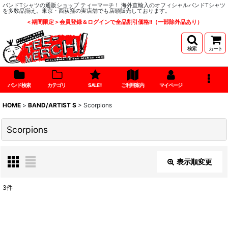
バンドTシャツの通販ショップ ティーマーチ！ 海外直輸入のオフィシャルバンドTシャツ
を多数品揃え。東京・西荻窪の実店舗でも店頭販売しております。
＜期間限定＞会員登録＆ログインで全品割引価格!!（一部除外品あり）
検索
カート
バンド検索
カテゴリ
SALE!!
ご利用案内
マイページ
HOME
>
BAND/ARTIST S
>
Scorpions
Scorpions
表示順変更
閉じる
3
件
表示数
: