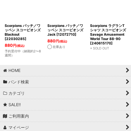
在庫あり
並び順
:
Scorpions パッチ／ワ
Scorpions パッチ／ワ
Scorpions ラグランT
ッペン スコーピオンズ
ッペン スコーピオンズ
シャツ スコーピオンズ
絞り込む
Blackout
Jack
[
12072710
]
Savage Amusement
[
22030285
]
World Tour 88-90
880
円
(税込)
[
240615170
]
880
円
(税込)
◯ 在庫あり
× SOLD OUT
予約受付中（納期約2〜8
週間）
HOME
バンド検索
カテゴリ
SALE!!
ご利用案内
マイページ