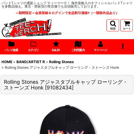
バンドTシャツの通販ショップ ティーマーチ！ 海外直輸入のオフィシャルバンドTシャツ
を多数品揃え。東京・西荻窪の実店舗でも店頭販売しております。
＜期間限定＞会員登録＆ログインで全品割引価格!!（一部除外品あり）
検索
カート
バンド検索
カテゴリ
SALE!!
ご利用案内
マイページ
HOME
>
BAND/ARTIST R
>
Rolling Stones
>
Rolling Stones アジャスタブルキャップ ローリング・ストーンズ Honk
Rolling Stones アジャスタブルキャップ ローリング・
ストーンズ Honk
[
91082434
]