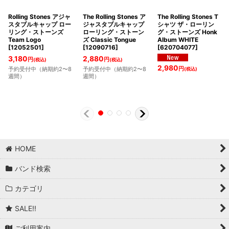
Rolling Stones アジャ
The Rolling Stones ア
The Rolling Stones T
スタブルキャップ ロー
ジャスタブルキャップ
シャツ ザ・ローリン
リング・ストーンズ
ローリング・ストーン
グ・ストーンズ Honk
Team Logo
ズ Classic Tongue
Album WHITE
[
12052501
]
[
12090716
]
[
620704077
]
3,180
2,880
円
円
(税込)
(税込)
2,980
円
予約受付中（納期約2〜8
予約受付中（納期約2〜8
(税込)
週間）
週間）
HOME
バンド検索
カテゴリ
SALE!!
ご利用案内