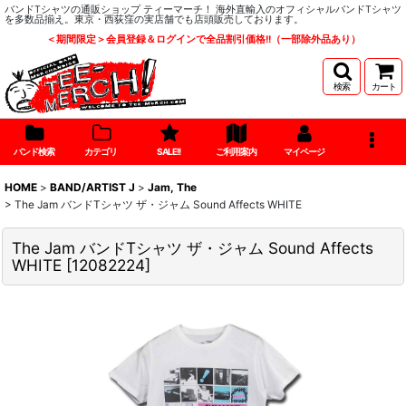
バンドTシャツの通販ショップ ティーマーチ！ 海外直輸入のオフィシャルバンドTシャツ
を多数品揃え。東京・西荻窪の実店舗でも店頭販売しております。
＜期間限定＞会員登録＆ログインで全品割引価格!!（一部除外品あり）
検索
カート
バンド検索
カテゴリ
SALE!!
ご利用案内
マイページ
HOME
>
BAND/ARTIST J
>
Jam, The
>
The Jam バンドTシャツ ザ・ジャム Sound Affects WHITE
The Jam バンドTシャツ ザ・ジャム Sound Affects
WHITE
[
12082224
]