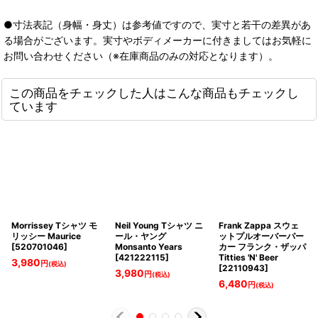
●寸法表記（身幅・身丈）は参考値ですので、実寸と若干の差異があ
る場合がございます。実寸やボディメーカーに付きましてはお気軽に
お問い合わせください（※在庫商品のみの対応となります）。
この商品をチェックした人はこんな商品もチェックし
ています
Morrissey Tシャツ モ
Neil Young Tシャツ ニ
Frank Zappa スウェ
リッシー Maurice
ール・ヤング
ットプルオーバーパー
[
520701046
]
Monsanto Years
カー フランク・ザッパ
[
421222115
]
Titties 'N' Beer
3,980
円
(税込)
[
22110943
]
3,980
円
(税込)
6,480
円
(税込)