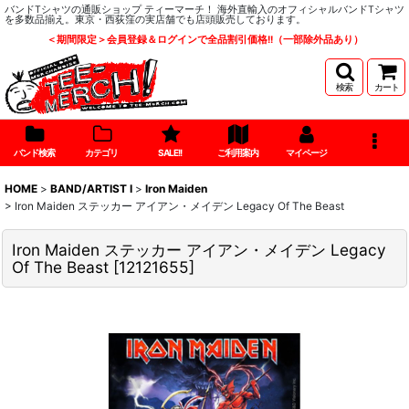
バンドTシャツの通販ショップ ティーマーチ！ 海外直輸入のオフィシャルバンドTシャツ
を多数品揃え。東京・西荻窪の実店舗でも店頭販売しております。
＜期間限定＞会員登録＆ログインで全品割引価格!!（一部除外品あり）
検索
カート
バンド検索
カテゴリ
SALE!!
ご利用案内
マイページ
HOME
>
BAND/ARTIST I
>
Iron Maiden
>
Iron Maiden ステッカー アイアン・メイデン Legacy Of The Beast
Iron Maiden ステッカー アイアン・メイデン Legacy
Of The Beast
[
12121655
]