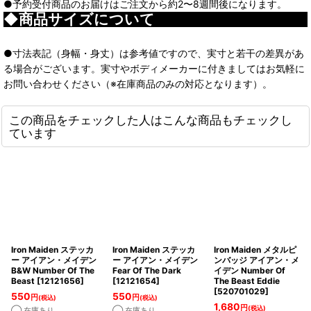
●予約受付商品のお届けはご注文から約2〜8週間後になります。
◆商品サイズについて
●寸法表記（身幅・身丈）は参考値ですので、実寸と若干の差異があ
る場合がございます。実寸やボディメーカーに付きましてはお気軽に
お問い合わせください（※在庫商品のみの対応となります）。
この商品をチェックした人はこんな商品もチェックし
ています
Iron Maiden ステッカ
Iron Maiden ステッカ
Iron Maiden メタルピ
ー アイアン・メイデン
ー アイアン・メイデン
ンバッジ アイアン・メ
B&W Number Of The
Fear Of The Dark
イデン Number Of
Beast
[
12121656
]
[
12121654
]
The Beast Eddie
[
520701029
]
550
550
円
円
(税込)
(税込)
1,680
円
(税込)
◯ 在庫あり
◯ 在庫あり