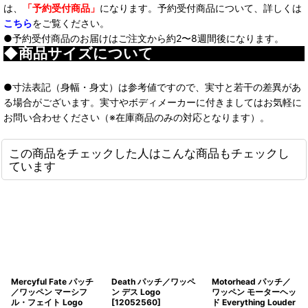
は、
「予約受付商品」
になります。予約受付商品について、詳しくは
こちら
をご覧ください。
●予約受付商品のお届けはご注文から約2〜8週間後になります。
◆商品サイズについて
●寸法表記（身幅・身丈）は参考値ですので、実寸と若干の差異があ
る場合がございます。実寸やボディメーカーに付きましてはお気軽に
お問い合わせください（※在庫商品のみの対応となります）。
この商品をチェックした人はこんな商品もチェックし
ています
Mercyful Fate パッチ
Death パッチ／ワッペ
Motorhead パッチ／
／ワッペン マーシフ
ン デス Logo
ワッペン モーターヘッ
ル・フェイト Logo
[
12052560
]
ド Everything Louder