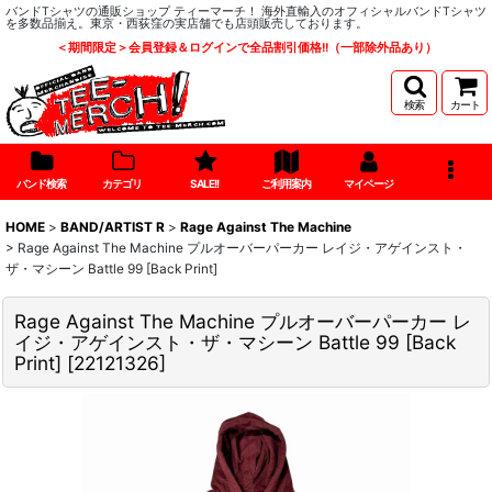
バンドTシャツの通販ショップ ティーマーチ！ 海外直輸入のオフィシャルバンドTシャツ
を多数品揃え。東京・西荻窪の実店舗でも店頭販売しております。
＜期間限定＞会員登録＆ログインで全品割引価格!!（一部除外品あり）
検索
カート
バンド検索
カテゴリ
SALE!!
ご利用案内
マイページ
HOME
>
BAND/ARTIST R
>
Rage Against The Machine
>
Rage Against The Machine プルオーバーパーカー レイジ・アゲインスト・
ザ・マシーン Battle 99 [Back Print]
Rage Against The Machine プルオーバーパーカー レ
イジ・アゲインスト・ザ・マシーン Battle 99 [Back
Print]
[
22121326
]