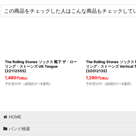
この商品をチェックした人はこんな商品もチェックして
The Rolling Stones ソックス 靴下 ザ・ロー
The Rolling Stones ソッ
リング・ストーンズ UK Tongue
リング・ストーンズ Vertical T
[
22112555
]
[
32012135
]
1,480
1,280
円
円
(税込)
(税込)
予約受付中（納期約2〜8週間）
予約受付中（納期約2〜8週間）
HOME
バンド検索