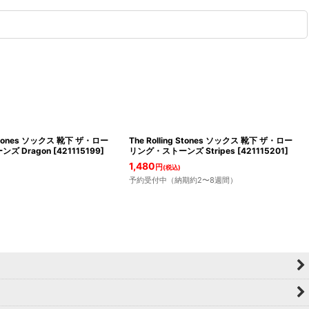
g Stones ソックス 靴下 ザ・ロー
The Rolling Stones ソックス 靴下 ザ・ロー
ズ Dragon
[
421115199
]
リング・ストーンズ Stripes
[
421115201
]
1,480
円
(税込)
予約受付中（納期約2〜8週間）