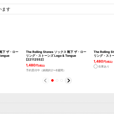
います
クス 靴下 ザ・ロー
The Rolling Stones ソックス 靴下 ザ・ロー
The Rollin
ongue
リング・ストーンズ Logo & Tongue
リング・ストーン
[
22112552
]
1,480
円
(税込)
1,480
円
(税込)
◯ 在庫あり
予約受付中（納期約2〜8週間）