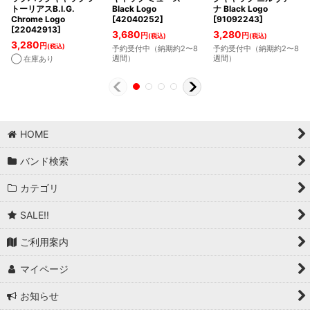
トーリアスB.I.G.
Black Logo
ナ Black Logo
Chrome Logo
[
42040252
]
[
91092243
]
[
22042913
]
3,680
3,280
円
円
(税込)
(税込)
3,280
円
(税込)
予約受付中（納期約2〜8
予約受付中（納期約2〜8
週間）
週間）
◯ 在庫あり
HOME
バンド検索
カテゴリ
SALE!!
ご利用案内
マイページ
お知らせ