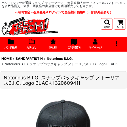
バンドTシャツの通販ショップ ティーマーチ！ 海外直輸入のオフィシャルバンドTシャツ
を多数品揃え。東京・西荻窪の実店舗でも店頭販売しております。
＜期間限定＞会員登録＆ログインで全品割引価格!!（一部除外品あり）
検索
カート
バンド検索
カテゴリ
SALE!!
ご利用案内
マイページ
HOME
>
BAND/ARTIST N
>
Notorious B.I.G.
>
Notorious B.I.G. スナップバックキャップ ノトーリアスB.I.G. Logo BLACK
Notorious B.I.G. スナップバックキャップ ノトーリア
スB.I.G. Logo BLACK
[
32060941
]