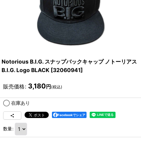
Notorious B.I.G. スナップバックキャップ ノトーリアス
B.I.G. Logo BLACK
[
32060941
]
3,180
販売価格
:
円
(税込)
◯ 在庫あり
Facebookでシェア
数量
: