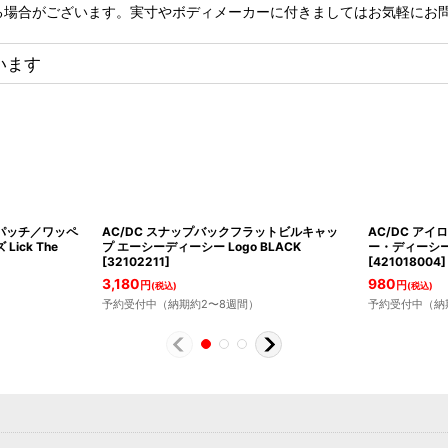
る場合がございます。実寸やボディメーカーに付きましてはお気軽にお
います
イロンパッチ／ワッペ
AC/DC スナップバックフラットビルキャッ
AC/DC ア
ick The
プ エーシーディーシー Logo BLACK
ー・ディーシー Cu
[
32102211
]
[
421018004
]
3,180
980
円
円
(税込)
(税込)
予約受付中（納期約2〜8週間）
予約受付中（納