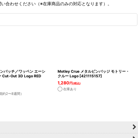
問い合わせください（※在庫商品のみの対応となります）。
イロンパッチ／ワッペン エーシ
Motley Crue メタルピンバッジ モトリー・
t-Out 3D Logo RED
クルー Logo
[
421115157
]
1,280
円
(税込)
◯ 在庫あり
期約2〜8週間）