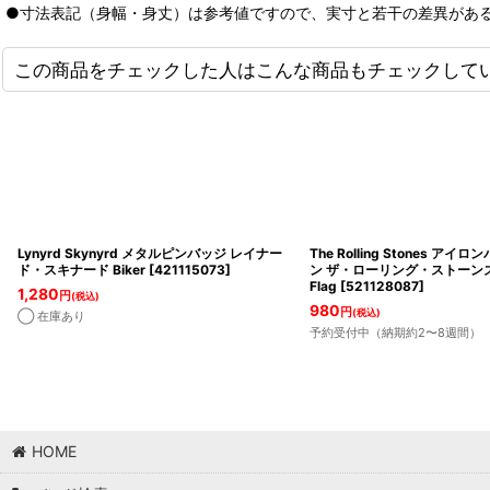
●寸法表記（身幅・身丈）は参考値ですので、実寸と若干の差異があ
この商品をチェックした人はこんな商品もチェックして
Lynyrd Skynyrd メタルピンバッジ レイナー
The Rolling Stones ア
ド・スキナード Biker
[
421115073
]
ン ザ・ローリング・ストーンズ L
Flag
[
521128087
]
1,280
円
(税込)
980
円
(税込)
◯ 在庫あり
予約受付中（納期約2〜8週間）
HOME