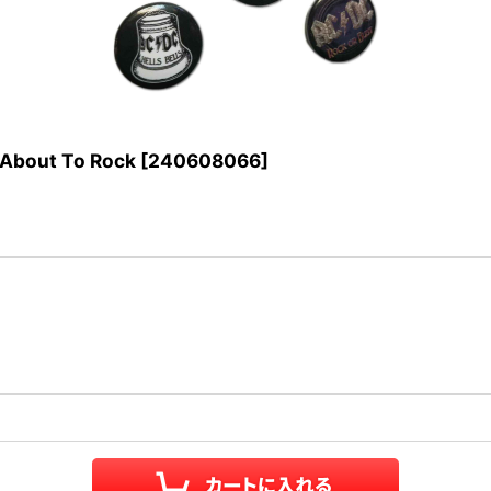
out To Rock
[
240608066
]