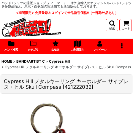
バンドTシャツの通販ショップ ティーマーチ！ 海外直輸入のオフィシャルバンドTシャツ
を多数品揃え。東京・西荻窪の実店舗でも店頭販売しております。
＜期間限定＞会員登録＆ログインで全品割引価格!!（一部除外品あり）
検索
カート
バンド検索
カテゴリ
SALE!!
ご利用案内
マイページ
HOME
>
BAND/ARTIST C
>
Cypress Hill
>
Cypress Hill メタルキーリング キーホルダー サイプレス・ヒル Skull Compass
Cypress Hill メタルキーリング キーホルダー サイプレ
ス・ヒル Skull Compass
[
421222032
]