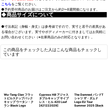
こちら
をご覧ください。
●予約受付商品のお届けはご注文から約2〜8週間後になります。
◆商品サイズについて
●寸法表記（身幅・身丈）は参考値ですので、実寸と若干の差異があ
る場合がございます。実寸やボディメーカーに付きましてはお気軽に
お問い合わせください（※在庫商品のみの対応となります）。
この商品をチェックした人はこんな商品もチェックし
ています
Wu-Tang Clan フラッ
Cypress Hill アジャス
The Damned バンドT
トビルスナップバック
タブルキャップ サイプ
シャツ ザ・ダムド
キャップ ウータン・ク
レス・ヒル 420 Leaf
Logo EU Tour
ラン Black Logo
[
421222029
]
Summer 2025 [Back