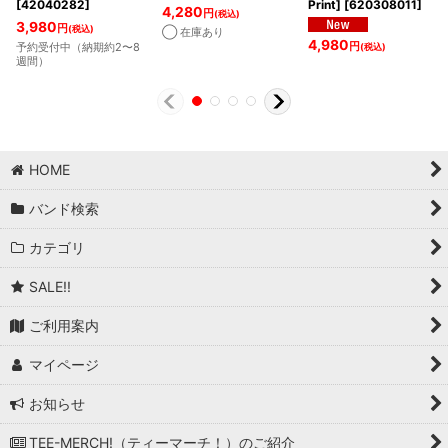
[
42040282
]
Print]
[
620308011
]
4,280
円
(税込)
3,980
円
(税込)
◯ 在庫あり
4,980
円
予約受付中（納期約2〜8
(税込)
週間）
HOME
バンド検索
カテゴリ
SALE!!
ご利用案内
マイページ
お知らせ
TEE-MERCH!（ティーマーチ！）のご紹介