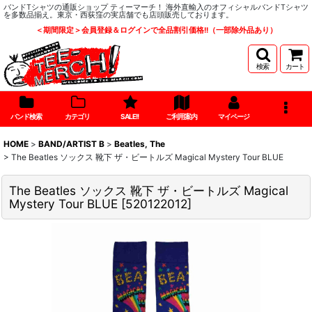
バンドTシャツの通販ショップ ティーマーチ！ 海外直輸入のオフィシャルバンドTシャツ
を多数品揃え。東京・西荻窪の実店舗でも店頭販売しております。
＜期間限定＞会員登録＆ログインで全品割引価格!!（一部除外品あり）
検索
カート
バンド検索
カテゴリ
SALE!!
ご利用案内
マイページ
HOME
>
BAND/ARTIST B
>
Beatles, The
>
The Beatles ソックス 靴下 ザ・ビートルズ Magical Mystery Tour BLUE
The Beatles ソックス 靴下 ザ・ビートルズ Magical
Mystery Tour BLUE
[
520122012
]