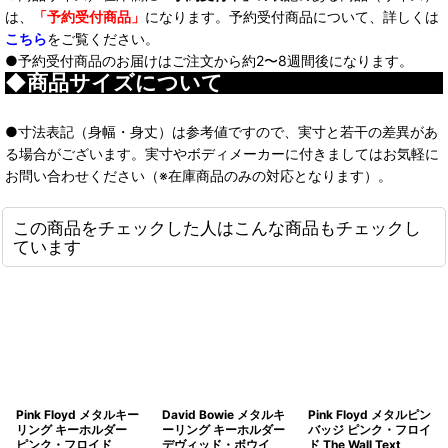
は、
「予約受付商品」
になります。予約受付商品について、詳しくは
こちら
をご覧ください。
●予約受付商品のお届けはご注文から約2〜8週間後になります。
◆商品サイズについて
●寸法表記（身幅・身丈）は参考値ですので、実寸と若干の差異があ
る場合がございます。実寸やボディメーカーに付きましてはお気軽に
お問い合わせください（※在庫商品のみの対応となります）。
この商品をチェックした人はこんな商品もチェックし
ています
Pink Floyd メタルキー
David Bowie メタルキ
Pink Floyd メタルピン
リング キーホルダー
ーリング キーホルダー
バッジ ピンク・フロイ
ピンク・フロイド
デヴィッド・ボウイ
ド The Wall Text