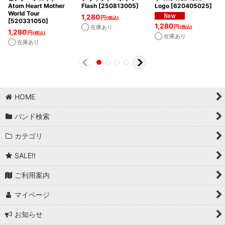
Atom Heart Mother
Flash
[
250813005
]
Logo
[
620405025
]
World Tour
1,280
円
(税込)
[
520331050
]
1,280
円
◯ 在庫あり
(税込)
1,280
円
(税込)
◯ 在庫あり
◯ 在庫あり
HOME
バンド検索
カテゴリ
SALE!!
ご利用案内
マイページ
お知らせ