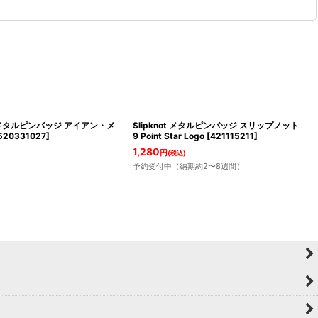
den メタルピンバッジ アイアン・メ
Slipknot メタルピンバッジ スリップノット
520331027
]
9 Point Star Logo
[
421115211
]
1,280
円
(税込)
予約受付中（納期約2〜8週間）