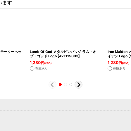
います
ジ モーターヘッ
Lamb Of God メタルピンバッジ ラム・オ
Iron Mai
ブ・ゴッド Logo
[
421115093
]
イデン Logo
[
1,280
1,280
円
円
(税込)
(税込)
◯ 在庫あり
◯ 在庫あり