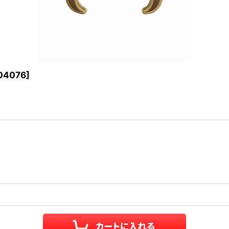
04076
]