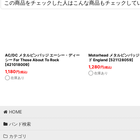
この商品をチェックした人はこんな商品もチェックして
AC/DC メタルピンバッジ エーシー・ディー
Motorhead メタルピンバッ
シー For Those About To Rock
ド England
[
521128059
]
[
421018009
]
1,280
円
(税込)
1,180
円
(税込)
◯ 在庫あり
◯ 在庫あり
HOME
バンド検索
カテゴリ