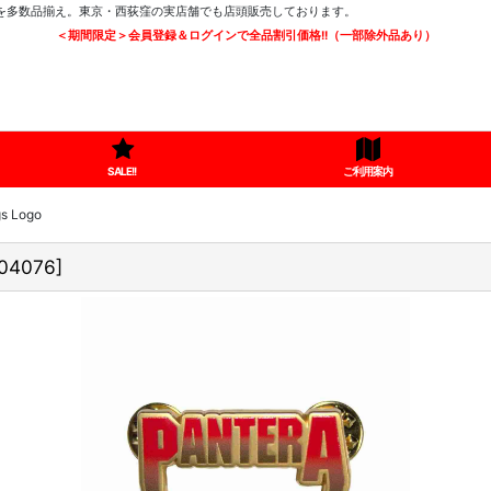
ツを多数品揃え。東京・西荻窪の実店舗でも店頭販売しております。
＜期間限定＞会員登録＆ログインで全品割引価格!!（一部除外品あり）
SALE!!
ご利用案内
 Logo
04076
]