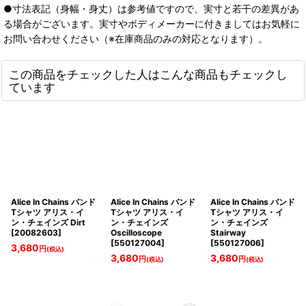
●寸法表記（身幅・身丈）は参考値ですので、実寸と若干の差異があ
る場合がございます。実寸やボディメーカーに付きましてはお気軽に
お問い合わせください（※在庫商品のみの対応となります）。
この商品をチェックした人はこんな商品もチェックし
ています
Alice In Chains バンド
Alice In Chains バンド
Alice In Chains バンド
Tシャツ アリス・イ
Tシャツ アリス・イ
Tシャツ アリス・イ
ン・チェインズ Dirt
ン・チェインズ
ン・チェインズ
[
20082603
]
Oscilloscope
Stairway
[
550127004
]
[
550127006
]
3,680
円
(税込)
3,680
3,680
円
円
(税込)
(税込)