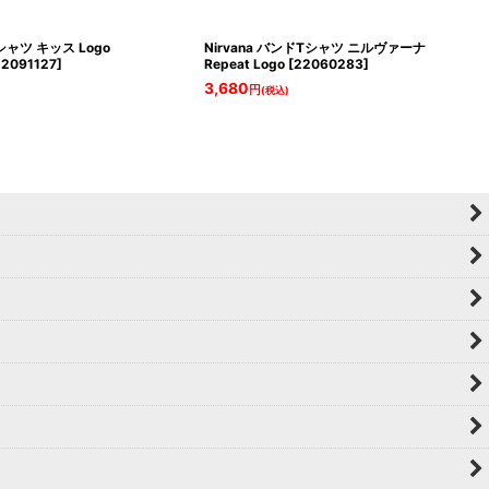
シャツ キッス Logo
Nirvana バンドTシャツ ニルヴァーナ
22091127
]
Repeat Logo
[
22060283
]
3,680
円
(税込)