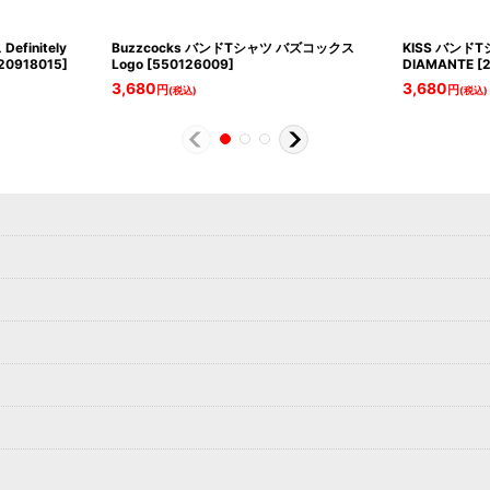
finitely
Buzzcocks バンドTシャツ バズコックス
KISS バンドT
20918015
]
Logo
[
550126009
]
DIAMANTE
[
3,680
3,680
円
円
(税込)
(税込)