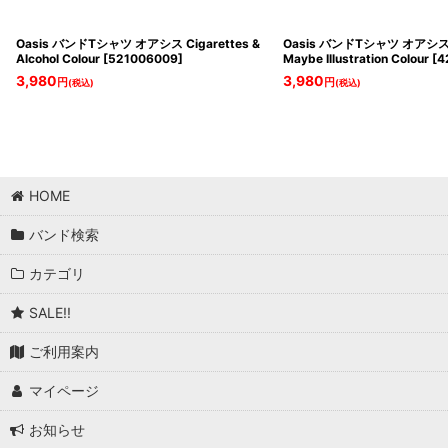
Oasis バンドTシャツ オアシス Cigarettes &
Oasis バンドTシャツ オアシス De
Alcohol Colour
[
521006009
]
Maybe Illustration Colour
[
4
3,980
3,980
円
円
(税込)
(税込)
HOME
バンド検索
カテゴリ
SALE!!
ご利用案内
マイページ
お知らせ