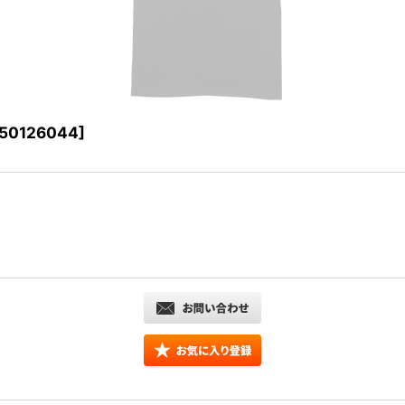
50126044
]