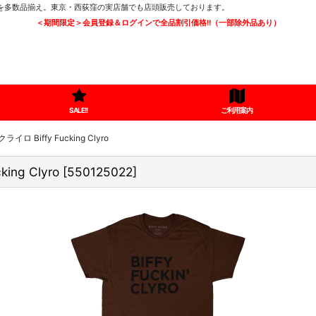
ツを多数品揃え。東京・西荻窪の実店舗でも店頭販売しております。
＜期間限定＞会員登録＆ログインで全品割引価格!!（一部除外品あり）
SALE!!
ご利用案内
ロ Biffy Fucking Clyro
ng Clyro
[
550125022
]