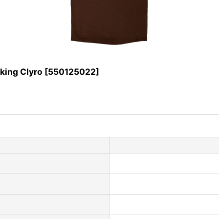
ing Clyro
[
550125022
]