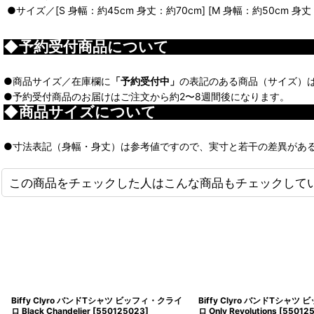
●サイズ／[S 身幅：約45cm 身丈：約70cm] [M 身幅：約50cm 身丈：約
◆予約受付商品について
●商品サイズ／在庫欄に
「予約受付中」
の表記のある商品（サイズ）
●予約受付商品のお届けはご注文から約2〜8週間後になります。
◆商品サイズについて
●寸法表記（身幅・身丈）は参考値ですので、実寸と若干の差異があ
この商品をチェックした人はこんな商品もチェックして
Biffy Clyro バンドTシャツ ビッフィ・クライ
Biffy Clyro バンドTシャ
ロ Black Chandelier
[
550125023
]
ロ Only Revolutions
[
55012