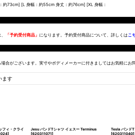
73cm] [L 身幅：約55cm 身丈：約76cm] [XL 身幅：
は、
「予約受付商品」
になります。予約受付商品について、詳しくは
こ
る場合がございます。実寸やボディメーカーに付きましてはお気軽にお
います
ツ ビッフィ・クライ
Jesu バンドTシャツ イェスー Terminus
Tesla バンド
5024
]
[
620311071
]
[
620311040
]