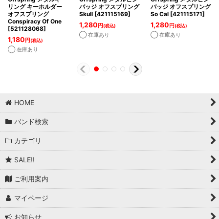
リング キーホルダー
バッジ オフスプリング
バッジ オフスプリング
オフスプリング
Skull
[
421115169
]
So Cal
[
421115171
]
Conspiracy Of One
1,280
1,280
円
円
(税込)
(税込)
[
521128068
]
◯ 在庫あり
◯ 在庫あり
1,180
円
(税込)
◯ 在庫あり
HOME
バンド検索
カテゴリ
SALE!!
ご利用案内
マイページ
お知らせ