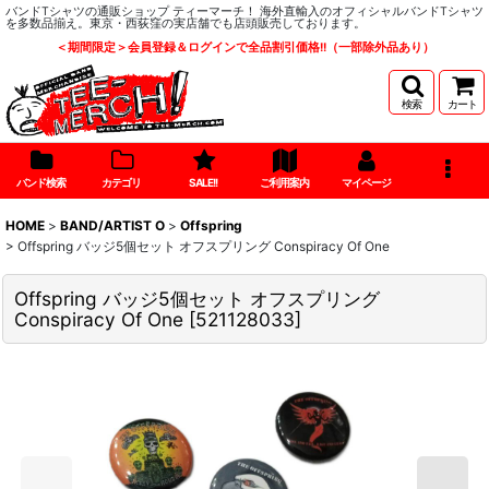
バンドTシャツの通販ショップ ティーマーチ！ 海外直輸入のオフィシャルバンドTシャツ
を多数品揃え。東京・西荻窪の実店舗でも店頭販売しております。
＜期間限定＞会員登録＆ログインで全品割引価格!!（一部除外品あり）
検索
カート
バンド検索
カテゴリ
SALE!!
ご利用案内
マイページ
HOME
>
BAND/ARTIST O
>
Offspring
>
Offspring バッジ5個セット オフスプリング Conspiracy Of One
Offspring バッジ5個セット オフスプリング
Conspiracy Of One
[
521128033
]