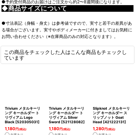
●予約受付商品のお届けはご注文から約2〜8週間後になります。
◆商品サイズについて
●寸法表記（身幅・身丈）は参考値ですので、実寸と若干の差異があ
る場合がございます。実寸やボディメーカーに付きましてはお気軽に
お問い合わせください（※在庫商品のみの対応となります）。
この商品をチェックした人はこんな商品もチェックし
ています
Trivium メタルキーリ
Trivium メタルキーリ
Slipknot メタルキーリ
ング キーホルダー ト
ング キーホルダー ト
ング キーホルダー ス
リヴィアム Logo
リヴィアム Silver
リップノット Goat
Black
[
520305031
]
Sword
[
521128082
]
Head
[
421222131
]
1,180
1,180
1,280
円
円
円
(税込)
(税込)
(税込)
◯ 在庫あり
◯ 在庫あり
◯ 在庫あり