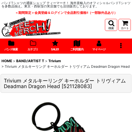
バンドTシャツの通販ショップ ティーマーチ！ 海外直輸入のオフィシャルバンドTシャツ
を多数品揃え。東京・西荻窪の実店舗でも店頭販売しております。
＜期間限定＞会員登録＆ログインで全品割引価格!!（一部除外品あり）
検索
カート
バンド検索
カテゴリ
SALE!!
ご利用案内
マイページ
HOME
>
BAND/ARTIST T
>
Trivium
>
Trivium メタルキーリング キーホルダー トリヴィアム Deadman Dragon Head
Trivium メタルキーリング キーホルダー トリヴィアム
Deadman Dragon Head
[
521128083
]