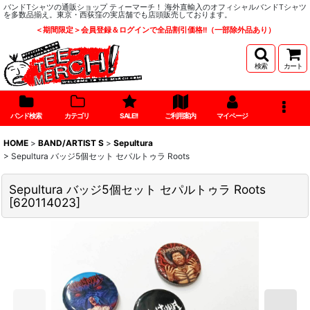
バンドTシャツの通販ショップ ティーマーチ！ 海外直輸入のオフィシャルバンドTシャツ
を多数品揃え。東京・西荻窪の実店舗でも店頭販売しております。
＜期間限定＞会員登録＆ログインで全品割引価格!!（一部除外品あり）
検索
カート
バンド検索
カテゴリ
SALE!!
ご利用案内
マイページ
HOME
>
BAND/ARTIST S
>
Sepultura
>
Sepultura バッジ5個セット セパルトゥラ Roots
Sepultura バッジ5個セット セパルトゥラ Roots
[
620114023
]