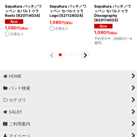
Sepultura パッチ／ワ
Sepultura パッチ／ワ
Sepultura パッチ／ワ
ッペン セパルトゥラ
ッペン セパルトゥラ
ッペン セパルトゥラ
Roots
[
620114034
]
Logo
[
521128024
]
Discography
[
620114033
]
1,080
円
(税込)
1,080
円
◯ 在庫あり
(税込)
1,080
円
(税込)
◯ 在庫あり
予約受付中（納期約2〜8
週間）
HOME
バンド検索
カテゴリ
SALE!!
ご利用案内
マイページ