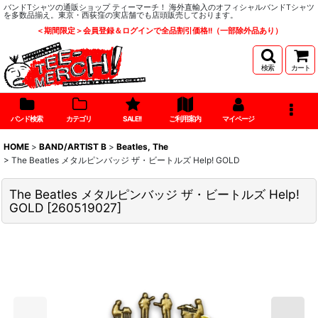
バンドTシャツの通販ショップ ティーマーチ！ 海外直輸入のオフィシャルバンドTシャツ
を多数品揃え。東京・西荻窪の実店舗でも店頭販売しております。
＜期間限定＞会員登録＆ログインで全品割引価格!!（一部除外品あり）
検索
カート
バンド検索
カテゴリ
SALE!!
ご利用案内
マイページ
HOME
>
BAND/ARTIST B
>
Beatles, The
>
The Beatles メタルピンバッジ ザ・ビートルズ Help! GOLD
The Beatles メタルピンバッジ ザ・ビートルズ Help!
GOLD
[
260519027
]