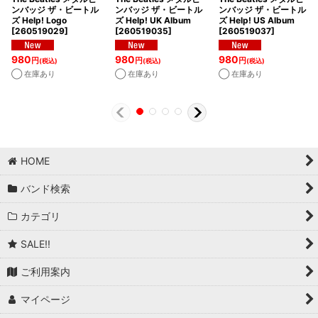
ンバッジ ザ・ビートル
ンバッジ ザ・ビートル
ンバッジ ザ・ビートル
ズ Help! Logo
ズ Help! UK Album
ズ Help! US Album
[
260519029
]
[
260519035
]
[
260519037
]
980
980
980
円
円
円
(税込)
(税込)
(税込)
◯ 在庫あり
◯ 在庫あり
◯ 在庫あり
HOME
バンド検索
カテゴリ
SALE!!
ご利用案内
マイページ