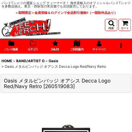
バンドTシャツの通販ショップ ティーマーチ！ 海外直輸入のオフィシャルバンドTシャツ
を多数品揃え。東京・西荻窪の実店舗でも店頭販売しております。
＜期間限定＞会員登録＆ログインで全品割引価格!!（一部除外品あり）
検索
カート
バンド検索
カテゴリ
SALE!!
ご利用案内
マイページ
HOME
>
BAND/ARTIST O
>
Oasis
>
Oasis メタルピンバッジ オアシス Decca Logo Red/Navy Retro
Oasis メタルピンバッジ オアシス Decca Logo
Red/Navy Retro
[
260519083
]