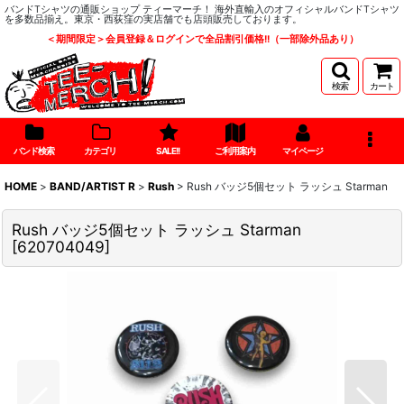
バンドTシャツの通販ショップ ティーマーチ！ 海外直輸入のオフィシャルバンドTシャツ
を多数品揃え。東京・西荻窪の実店舗でも店頭販売しております。
＜期間限定＞会員登録＆ログインで全品割引価格!!（一部除外品あり）
検索
カート
バンド検索
カテゴリ
SALE!!
ご利用案内
マイページ
HOME
>
BAND/ARTIST R
>
Rush
>
Rush バッジ5個セット ラッシュ Starman
Rush バッジ5個セット ラッシュ Starman
[
620704049
]