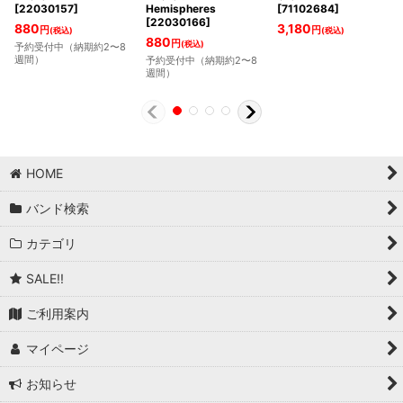
[
22030157
]
Hemispheres
[
71102684
]
[
22030166
]
880
3,180
円
円
(税込)
(税込)
880
円
(税込)
予約受付中（納期約2〜8
週間）
予約受付中（納期約2〜8
週間）
HOME
バンド検索
カテゴリ
SALE!!
ご利用案内
マイページ
お知らせ