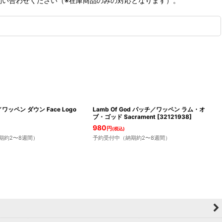
問い合わせください（※在庫商品のみの対応となります）。
ワッペン ダウン Face Logo
Lamb Of God パッチ／ワッペン ラム・オ
ブ・ゴッド Sacrament
[
32121938
]
980
円
(税込)
期約2〜8週間）
予約受付中（納期約2〜8週間）