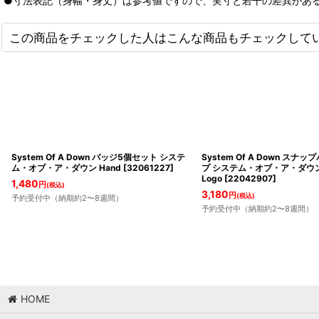
●寸法表記（身幅・身丈）は参考値ですので、実寸と若干の差異があ
この商品をチェックした人はこんな商品もチェックして
System Of A Down バッジ5個セット システ
System Of A Down スナ
ム・オブ・ア・ダウン Hand
[
32061227
]
プ システム・オブ・ア・ダウン S
Logo
[
22042907
]
1,480
円
(税込)
3,180
円
(税込)
予約受付中（納期約2〜8週間）
予約受付中（納期約2〜8週間）
HOME