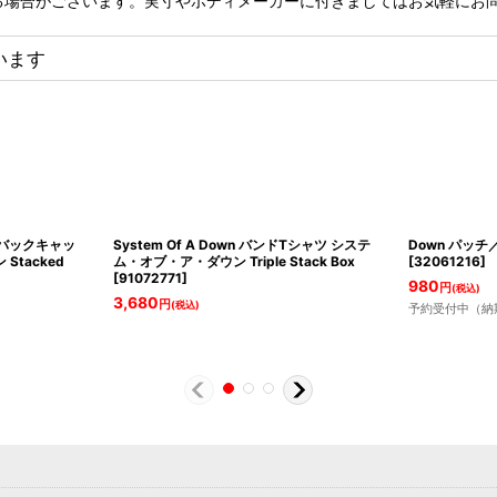
る場合がございます。実寸やボディメーカーに付きましてはお気軽にお
います
ップバックキャッ
System Of A Down バンドTシャツ システ
Down パッチ／
tacked
ム・オブ・ア・ダウン Triple Stack Box
[
32061216
]
[
91072771
]
980
円
(税込)
3,680
円
(税込)
予約受付中（納