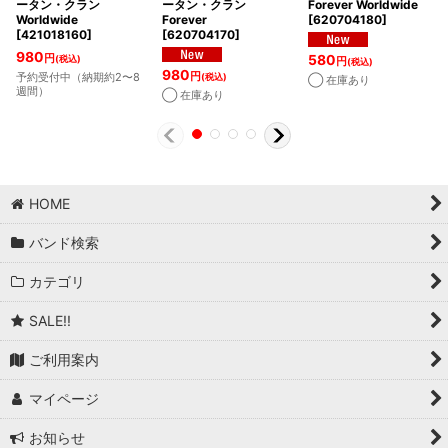
ータン・クラン
ータン・クラン
Forever Worldwide
Worldwide
Forever
[
620704180
]
[
421018160
]
[
620704170
]
980
580
円
(税込)
円
(税込)
980
円
予約受付中（納期約2〜8
(税込)
◯ 在庫あり
週間）
◯ 在庫あり
HOME
バンド検索
カテゴリ
SALE!!
ご利用案内
マイページ
お知らせ