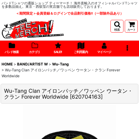
バンドTシャツの通販ショップ ティーマーチ！ 海外直輸入のオフィシャルバンドTシャツ
を多数品揃え。東京・西荻窪の実店舗でも店頭販売しております。
＜期間限定＞会員登録＆ログインで全品割引価格!!（一部除外品あり）
検索
カート
バンド検索
カテゴリ
SALE!!
ご利用案内
マイページ
HOME
>
BAND/ARTIST W
>
Wu-Tang
>
Wu-Tang Clan アイロンパッチ／ワッペン ウータン・クラン Forever
Worldwide
Wu-Tang Clan アイロンパッチ／ワッペン ウータン・
クラン Forever Worldwide
[
620704163
]