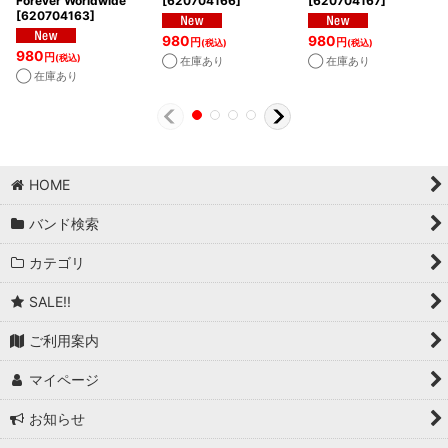
Forever Worldwide
[
620704166
]
[
620704167
]
[
620704163
]
980
980
円
円
(税込)
(税込)
980
円
(税込)
◯ 在庫あり
◯ 在庫あり
◯ 在庫あり
HOME
バンド検索
カテゴリ
SALE!!
ご利用案内
マイページ
お知らせ