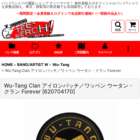
バンドTシャツの通販ショップ ティーマーチ！ 海外直輸入のオフィシャルバンドTシャツ
を多数品揃え。東京・西荻窪の実店舗でも店頭販売しております。
＜期間限定＞会員登録＆ログインで全品割引価格!!（一部除外品あり）
検索
カート
バンド検索
カテゴリ
SALE!!
ご利用案内
マイページ
HOME
>
BAND/ARTIST W
>
Wu-Tang
>
Wu-Tang Clan アイロンパッチ／ワッペン ウータン・クラン Forever
Wu-Tang Clan アイロンパッチ／ワッペン ウータン・
クラン Forever
[
620704170
]