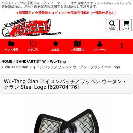
バンドTシャツの通販ショップ ティーマーチ！ 海外直輸入のオフィシャルバンドTシャツ
を多数品揃え。東京・西荻窪の実店舗でも店頭販売しております。
＜期間限定＞会員登録＆ログインで全品割引価格!!（一部除外品あり）
検索
カート
バンド検索
カテゴリ
SALE!!
ご利用案内
マイページ
HOME
>
BAND/ARTIST W
>
Wu-Tang
>
Wu-Tang Clan アイロンパッチ／ワッペン ウータン・クラン Steel Logo
Wu-Tang Clan アイロンパッチ／ワッペン ウータン・
クラン Steel Logo
[
620704176
]