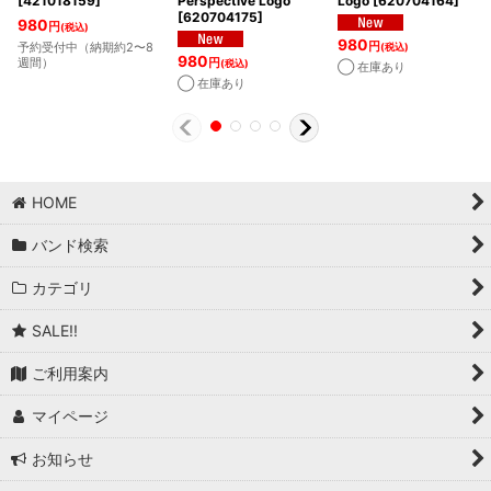
[
421018159
]
Perspective Logo
Logo
[
620704164
]
[
620704175
]
980
円
(税込)
980
円
予約受付中（納期約2〜8
(税込)
980
週間）
円
(税込)
◯ 在庫あり
◯ 在庫あり
HOME
バンド検索
カテゴリ
SALE!!
ご利用案内
マイページ
お知らせ