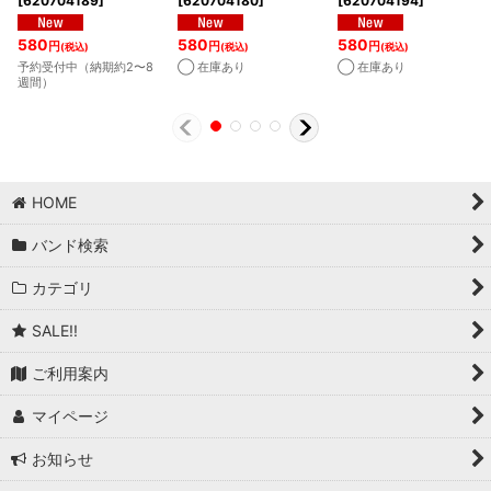
[
620704189
]
[
620704180
]
[
620704194
]
580
580
580
円
円
円
(税込)
(税込)
(税込)
予約受付中（納期約2〜8
◯ 在庫あり
◯ 在庫あり
週間）
HOME
バンド検索
カテゴリ
SALE!!
ご利用案内
マイページ
お知らせ