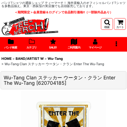
バンドTシャツの通販ショップ ティーマーチ！ 海外直輸入のオフィシャルバンドTシャツ
を多数品揃え。東京・西荻窪の実店舗でも店頭販売しております。
＜期間限定＞会員登録＆ログインで全品割引価格!!（一部除外品あり）
検索
カート
バンド検索
カテゴリ
SALE!!
ご利用案内
マイページ
HOME
>
BAND/ARTIST W
>
Wu-Tang
>
Wu-Tang Clan ステッカー ウータン・クラン Enter The Wu-Tang
Wu-Tang Clan ステッカー ウータン・クラン Enter
The Wu-Tang
[
620704185
]