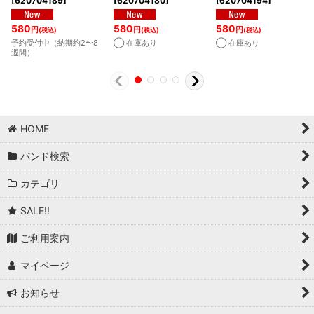
[
620704189
]
[
620704180
]
[
620704194
]
580
580
580
円
円
円
(税込)
(税込)
(税込)
予約受付中（納期約2〜8
◯ 在庫あり
◯ 在庫あり
週間）
HOME
バンド検索
カテゴリ
SALE!!
ご利用案内
マイページ
お知らせ