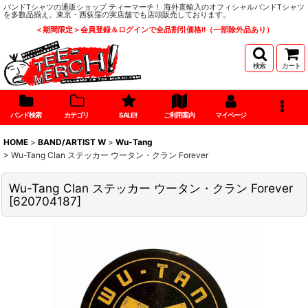
バンドTシャツの通販ショップ ティーマーチ！ 海外直輸入のオフィシャルバンドTシャツ
を多数品揃え。東京・西荻窪の実店舗でも店頭販売しております。
＜期間限定＞会員登録＆ログインで全品割引価格!!（一部除外品あり）
検索
カート
バンド検索
カテゴリ
SALE!!
ご利用案内
マイページ
HOME
>
BAND/ARTIST W
>
Wu-Tang
>
Wu-Tang Clan ステッカー ウータン・クラン Forever
Wu-Tang Clan ステッカー ウータン・クラン Forever
[
620704187
]