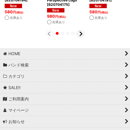
[
620704194
]
Perspective Logo
[
620704181
]
[
620704175
]
580
580
円
円
(税込)
(税込)
980
円
(税込)
◯ 在庫あり
◯ 在庫あり
◯ 在庫あり
HOME
バンド検索
カテゴリ
SALE!!
ご利用案内
マイページ
お知らせ