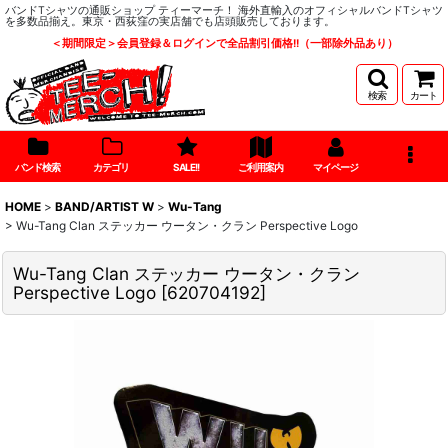
バンドTシャツの通販ショップ ティーマーチ！ 海外直輸入のオフィシャルバンドTシャツ
を多数品揃え。東京・西荻窪の実店舗でも店頭販売しております。
＜期間限定＞会員登録＆ログインで全品割引価格!!（一部除外品あり）
検索
カート
バンド検索
カテゴリ
SALE!!
ご利用案内
マイページ
HOME
>
BAND/ARTIST W
>
Wu-Tang
>
Wu-Tang Clan ステッカー ウータン・クラン Perspective Logo
Wu-Tang Clan ステッカー ウータン・クラン
Perspective Logo
[
620704192
]