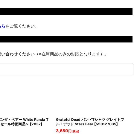
ちら
をご覧ください。
問い合わせください（※在庫商品のみの対応となります）。
 パンダ・ベアー White Panda T
Grateful Dead バンドTシャツ グレイトフ
)＜セール特価商品＞
[
2037
]
ル・デッド Stars Bear
[
550127035
]
3,680
円
(税込)