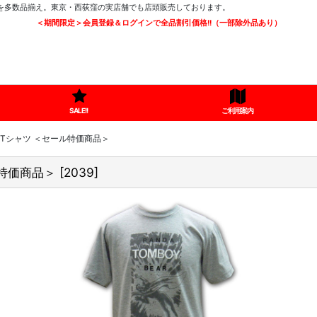
ツを多数品揃え。東京・西荻窪の実店舗でも店頭販売しております。
＜期間限定＞会員登録＆ログインで全品割引価格!!（一部除外品あり）
SALE!!
ご利用案内
boy Tシャツ ＜セール特価商品＞
ール特価商品＞
[
2039
]