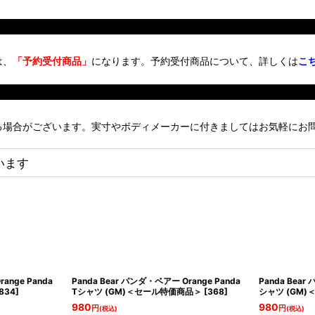
は、
「予約受付商品」
になります。予約受付商品について、詳しくは
こ
る場合がございます。実寸やボディメーカーに付きましてはお気軽にお
います
ange Panda
Panda Bear パンダ・ベアー Orange Panda
Panda Bear
834
]
Tシャツ (GM)＜セール特価商品＞
[
368
]
シャツ (GM
980
980
円
円
(税込)
(税込)