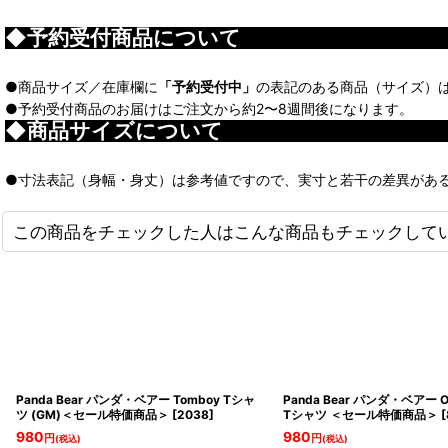
◆予約受付商品について
●商品サイズ／在庫欄に
「予約受付中」
の表記のある商品（サイズ）
●予約受付商品のお届けはご注文から約2〜8週間後になります。
◆商品サイズについて
●寸法表記（身幅・身丈）は参考値ですので、実寸と若干の差異があ
この商品をチェックした人はこんな商品もチェックして
Panda Bear パンダ・ベアー Tomboy Tシャ
Panda Bear パンダ・ベアー Or
ツ (GM)＜セール特価商品＞
[
2038
]
Tシャツ ＜セール特価商品＞
[
980
980
円
円
(税込)
(税込)