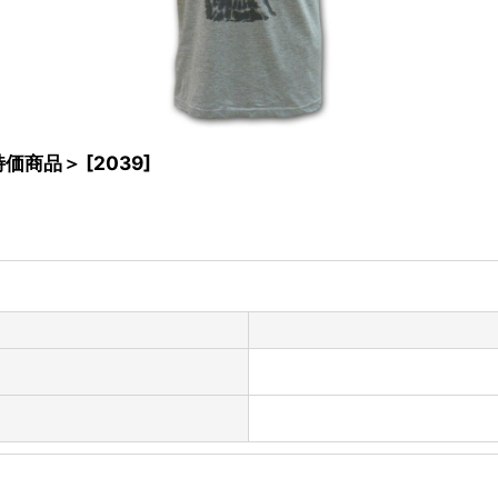
ル特価商品＞
[
2039
]