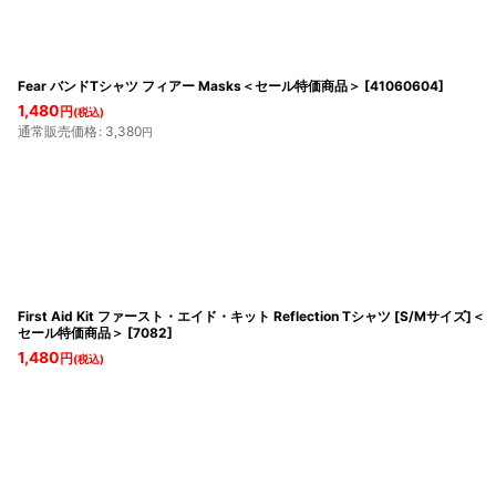
Fear バンドTシャツ フィアー Masks＜セール特価商品＞
[
41060604
]
1,480
円
(税込)
通常販売価格
:
3,380
円
First Aid Kit ファースト・エイド・キット Reflection Tシャツ [S/Mサイズ]＜
セール特価商品＞
[
7082
]
1,480
円
(税込)