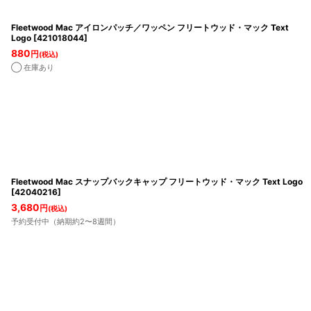
Fleetwood Mac アイロンパッチ／ワッペン フリートウッド・マック Text
Logo
[
421018044
]
880
円
(税込)
◯ 在庫あり
Fleetwood Mac スナップバックキャップ フリートウッド・マック Text Logo
[
42040216
]
3,680
円
(税込)
予約受付中（納期約2〜8週間）