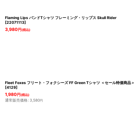
Flaming Lips バンドTシャツ フレーミング・リップス Skull Rider
[
22071113
]
3,980
円
(税込)
Fleet Foxes フリート・フォクシーズ FF Green Tシャツ ＜セール特価商品＞
[
4129
]
1,980
円
(税込)
通常販売価格
:
3,580
円