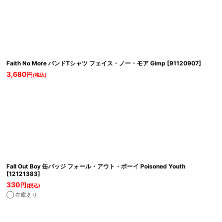
Faith No More バンドTシャツ フェイス・ノー・モア Gimp
[
91120907
]
3,680
円
(税込)
Fall Out Boy 缶バッジ フォール・アウト・ボーイ Poisoned Youth
[
12121383
]
330
円
(税込)
◯ 在庫あり