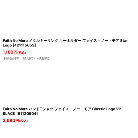
Faith No More メタルキーリング キーホルダー フェイス・ノー・モア Star
Logo
[
421115053
]
1,180
円
(税込)
予約受付中（納期約2〜8週間）
Faith No More バンドTシャツ フェイス・ノー・モア Classic Logo V2
BLACK
[
91120904
]
3,680
円
(税込)