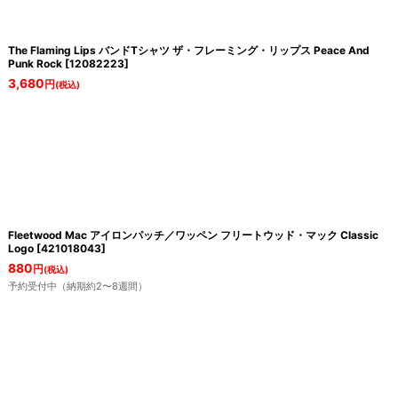
The Flaming Lips バンドTシャツ ザ・フレーミング・リップス Peace And
Punk Rock
[
12082223
]
3,680
円
(税込)
Fleetwood Mac アイロンパッチ／ワッペン フリートウッド・マック Classic
Logo
[
421018043
]
880
円
(税込)
予約受付中（納期約2〜8週間）