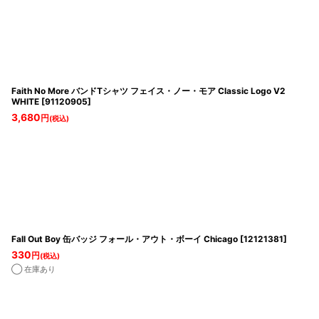
Faith No More バンドTシャツ フェイス・ノー・モア Classic Logo V2
WHITE
[
91120905
]
3,680
円
(税込)
Fall Out Boy 缶バッジ フォール・アウト・ボーイ Chicago
[
12121381
]
330
円
(税込)
◯ 在庫あり