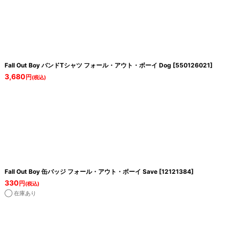
Fall Out Boy バンドTシャツ フォール・アウト・ボーイ Dog
[
550126021
]
3,680
円
(税込)
Fall Out Boy 缶バッジ フォール・アウト・ボーイ Save
[
12121384
]
330
円
(税込)
◯ 在庫あり