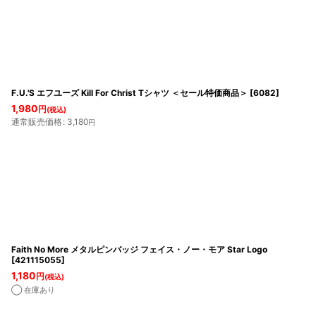
表示数
:
在庫あり
並び順
:
F.U.'S エフユーズ Kill For Christ Tシャツ ＜セール特価商品＞
[
6082
]
1,980
円
(税込)
通常販売価格
:
3,180
円
Faith No More メタルピンバッジ フェイス・ノー・モア Star Logo
[
421115055
]
1,180
円
(税込)
◯ 在庫あり