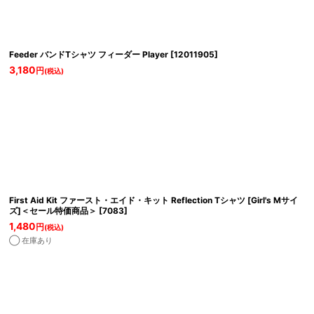
Feeder バンドTシャツ フィーダー Player
[
12011905
]
3,180
円
(税込)
First Aid Kit ファースト・エイド・キット Reflection Tシャツ [Girl's Mサイ
ズ]＜セール特価商品＞
[
7083
]
1,480
円
(税込)
◯ 在庫あり