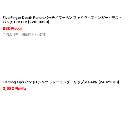
Five Finger Death Punch パッチ／ワッペン ファイヴ・フィンガー・デス・
パンチ Cut Out
[
22030320
]
980
円
(税込)
予約受付中（納期約2〜8週間）
Flaming Lips バンドTシャツ フレーミング・リップス PAPR
[
24022816
]
3,980
円
(税込)