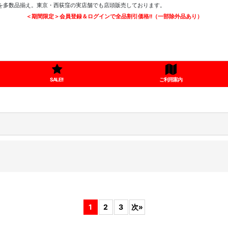
ツを多数品揃え。東京・西荻窪の実店舗でも店頭販売しております。
＜期間限定＞会員登録＆ログインで全品割引価格!!（一部除外品あり）
SALE!!
ご利用案内
1
2
3
次
»