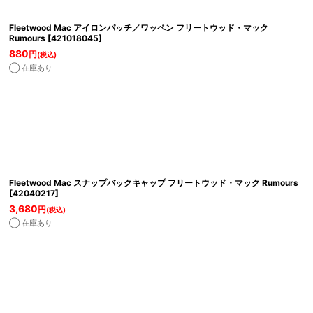
Fleetwood Mac アイロンパッチ／ワッペン フリートウッド・マック
Rumours
[
421018045
]
880
円
(税込)
◯ 在庫あり
Fleetwood Mac スナップバックキャップ フリートウッド・マック Rumours
[
42040217
]
3,680
円
(税込)
◯ 在庫あり