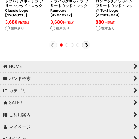
ップバックキャップ フ
ップバックキャップ フ
ロンパッチ／ワッペン
リートウッド・マック
リートウッド・マック
フリートウッド・マッ
Classic Logo
Rumours
ク Text Logo
[
42040215
]
[
42040217
]
[
421018044
]
3,680
3,680
880
円
円
円
(税込)
(税込)
(税込)
◯ 在庫あり
◯ 在庫あり
◯ 在庫あり
HOME
バンド検索
カテゴリ
SALE!!
ご利用案内
マイページ
お知らせ