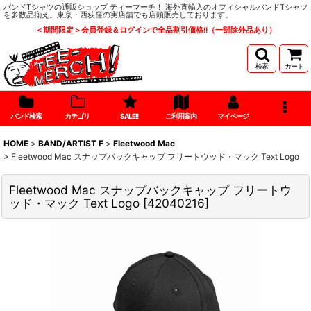
バンドTシャツの通販ショップ ティーマーチ！ 海外直輸入のオフィシャルバンドTシャツ
を多数品揃え。東京・西荻窪の実店舗でも店頭販売しております。
＜期間限定＞会員登録＆ログインで全品割引価格!!（一部除外品あり）
検索
カート
バンド検索
カテゴリ
SALE!!
ご利用案内
マイページ
HOME
>
BAND/ARTIST F
>
Fleetwood Mac
>
Fleetwood Mac スナップバックキャップ フリートウッド・マック Text Logo
Fleetwood Mac スナップバックキャップ フリートウ
ッド・マック Text Logo
[
42040216
]