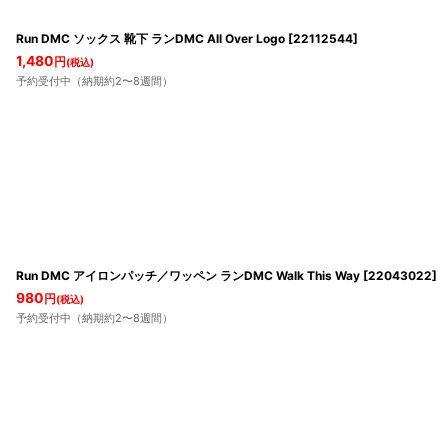
Run DMC ソックス 靴下 ランDMC All Over Logo
[
22112544
]
1,480
円
(税込)
予約受付中（納期約2〜8週間）
Run DMC アイロンパッチ／ワッペン ランDMC Walk This Way
[
22043022
]
980
円
(税込)
予約受付中（納期約2〜8週間）