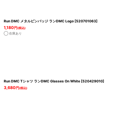
Run DMC メタルピンバッジ ランDMC Logo
[
520701063
]
1,180
円
(税込)
◯ 在庫あり
Run DMC Tシャツ ランDMC Glasses On White
[
520429010
]
3,680
円
(税込)