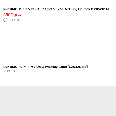
Run DMC アイロンパッチ／ワッペン ランDMC King Of Rock
[
12052614
]
880
円
(税込)
◯ 在庫あり
Run DMC Tシャツ ランDMC Whiskey Label
[
520429114
]
× SOLD OUT