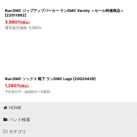
Run DMC ジップアップパーカー ランDMC Varsity ＜セール特価商品＞
[
22011862
]
3,980
円
(税込)
通常販売価格
:
6,980
円
Run DMC ソックス 靴下 ランDMC Logo
[
20020439
]
1,280
円
(税込)
予約受付中（納期約2〜8週間）
HOME
バンド検索
カテゴリ