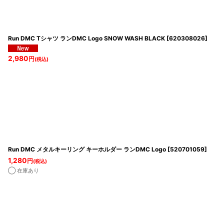
並び順
:
Run DMC Tシャツ ランDMC Logo SNOW WASH BLACK
[
620308026
]
2,980
円
(税込)
Run DMC メタルキーリング キーホルダー ランDMC Logo
[
520701059
]
1,280
円
(税込)
◯ 在庫あり