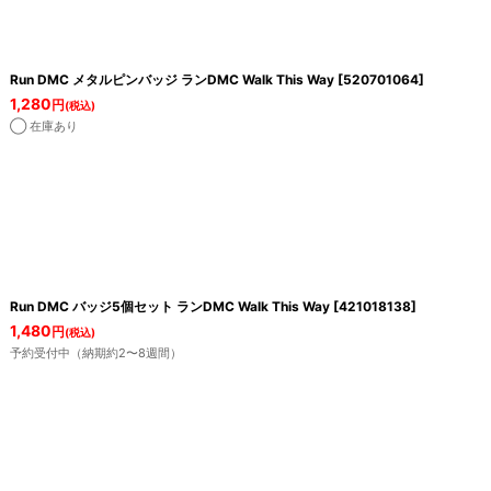
Run DMC メタルピンバッジ ランDMC Walk This Way
[
520701064
]
1,280
円
(税込)
◯ 在庫あり
Run DMC バッジ5個セット ランDMC Walk This Way
[
421018138
]
1,480
円
(税込)
予約受付中（納期約2〜8週間）