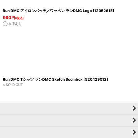
Run DMC アイロンパッチ／ワッペン ランDMC Logo
[
12052615
]
980
円
(税込)
◯ 在庫あり
Run DMC Tシャツ ランDMC Sketch Boombox
[
520429012
]
× SOLD OUT