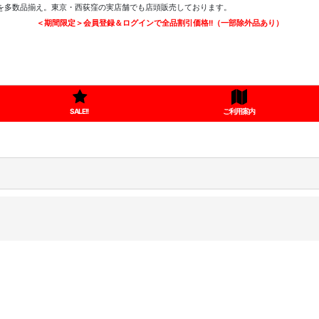
ツを多数品揃え。東京・西荻窪の実店舗でも店頭販売しております。
＜期間限定＞会員登録＆ログインで全品割引価格!!（一部除外品あり）
SALE!!
ご利用案内