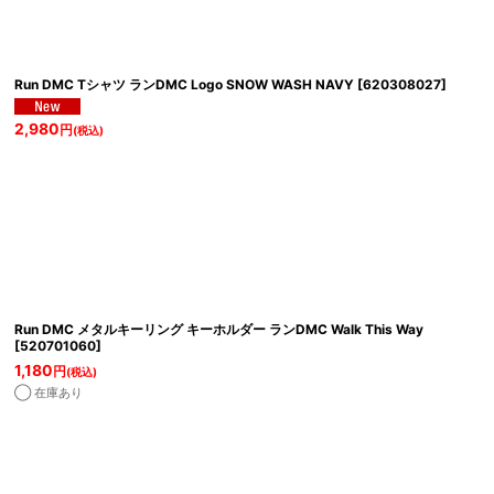
Run DMC Tシャツ ランDMC Logo SNOW WASH NAVY
[
620308027
]
絞り込む
2,980
円
(税込)
Run DMC メタルキーリング キーホルダー ランDMC Walk This Way
[
520701060
]
1,180
円
(税込)
◯ 在庫あり