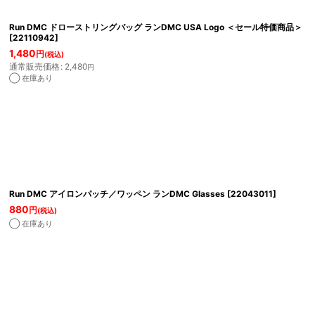
Run DMC ドローストリングバッグ ランDMC USA Logo ＜セール特価商品＞
[
22110942
]
1,480
円
(税込)
通常販売価格
:
2,480
円
◯ 在庫あり
Run DMC アイロンパッチ／ワッペン ランDMC Glasses
[
22043011
]
880
円
(税込)
◯ 在庫あり