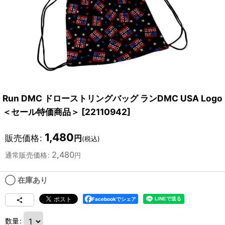
Run DMC ドローストリングバッグ ランDMC USA Logo
＜セール特価商品＞
[
22110942
]
1,480
販売価格
:
円
(税込)
2,480
通常販売価格
:
円
◯ 在庫あり
Facebookでシェア
数量
: