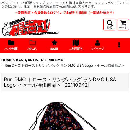
バンドTシャツの通販ショップ ティーマーチ！ 海外直輸入のオフィシャルバンドTシャツ
を多数品揃え。東京・西荻窪の実店舗でも店頭販売しております。
＜期間限定＞会員登録＆ログインで全品割引価格!!（一部除外品あり）
検索
カート
バンド検索
カテゴリ
SALE!!
ご利用案内
マイページ
HOME
>
BAND/ARTIST R
>
Run DMC
>
Run DMC ドローストリングバッグ ランDMC USA Logo ＜セール特価商品＞
Run DMC ドローストリングバッグ ランDMC USA
Logo ＜セール特価商品＞
[
22110942
]