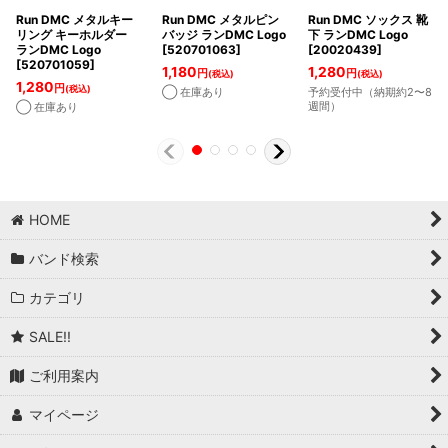
Run DMC メタルキー
Run DMC メタルピン
Run DMC ソックス 靴
リング キーホルダー
バッジ ランDMC Logo
下 ランDMC Logo
ランDMC Logo
[
520701063
]
[
20020439
]
[
520701059
]
1,180
1,280
円
円
(税込)
(税込)
1,280
円
(税込)
◯ 在庫あり
予約受付中（納期約2〜8
週間）
◯ 在庫あり
HOME
バンド検索
カテゴリ
SALE!!
ご利用案内
マイページ