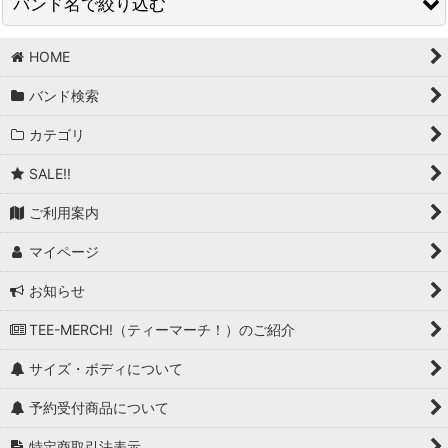
バンド名で絞り込む
在庫あり
並び順
:
HOME
BAND/ARTIST A (商品一覧)
バンド検索
A Cursive Memory
絞り込む
カテゴリ
A Flock Of Seagulls
SALE!!
A Perfect Circle
ご利用案内
A Storm Of Light
マイページ
A Tribe Called Quest
お知らせ
A-ha
TEE-MERCH!（ティーマーチ！）のご紹介
Abrasive Wheels
サイズ・ボディについて
AC/DC
予約受付商品について
Adicts, The
特定商取引法表示