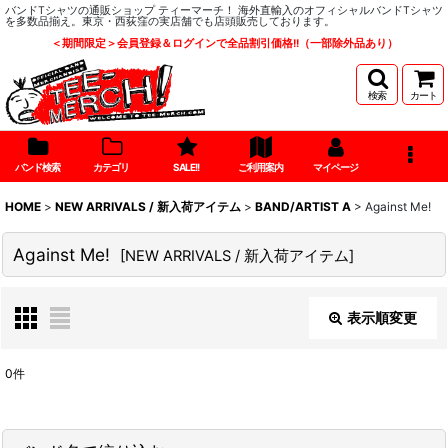
バンドTシャツの通販ショップ ティーマーチ！ 海外直輸入のオフィシャルバンドTシャツ
を多数品揃え。東京・西荻窪の実店舗でも店頭販売しております。
＜期間限定＞会員登録＆ログインで全品割引価格!!（一部除外品あり）
検索
カート
バンド検索
カテゴリ
SALE!!
ご利用案内
マイページ
HOME
>
NEW ARRIVALS / 新入荷アイテム
>
BAND/ARTIST A
>
Against Me!
Against Me!
[
NEW ARRIVALS / 新入荷アイテム
]
表示順変更
閉じる
0
件
表示数
: