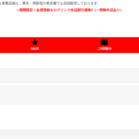
ツを多数品揃え。東京・西荻窪の実店舗でも店頭販売しております。
＜期間限定＞会員登録＆ログインで全品割引価格!!（一部除外品あり）
SALE!!
ご利用案内