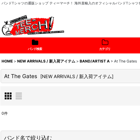
バンドTシャツの通販ショップ ティーマーチ！ 海外直輸入のオフィシャルバンドTシャ
バンド検索
カテゴリ
HOME
>
NEW ARRIVALS / 新入荷アイテム
>
BAND/ARTIST A
>
At The Gates
At The Gates
[
NEW ARRIVALS / 新入荷アイテム
]
0
件
表示数
:
バンド名で絞り込む
在庫あり