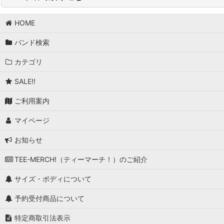
並び順
:
HOME
BAND/ARTIST A (商品一覧)
バンド検索
A Cursive Memory
カテゴリ
A Flock Of Seagulls
SALE!!
A Perfect Circle
ご利用案内
A Storm Of Light
マイページ
A Tribe Called Quest
お知らせ
A-ha
TEE-MERCH!（ティーマーチ！）のご紹介
Abrasive Wheels
サイズ・ボディについて
AC/DC
予約受付商品について
Adicts, The
特定商取引法表示