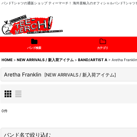
バンドTシャツの通販ショップ ティーマーチ！ 海外直輸入のオフィシャルバンドTシャ
バンド検索
カテゴリ
HOME
>
NEW ARRIVALS / 新入荷アイテム
>
BAND/ARTIST A
>
Aretha Frankli
Aretha Franklin
[
NEW ARRIVALS / 新入荷アイテム
]
0
件
表示数
:
バンド名で絞り込む
在庫あり