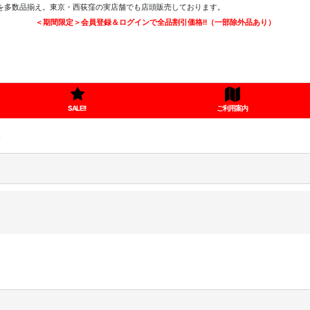
ツを多数品揃え。東京・西荻窪の実店舗でも店頭販売しております。
＜期間限定＞会員登録＆ログインで全品割引価格!!（一部除外品あり）
SALE!!
ご利用案内
n