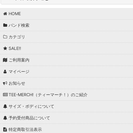
並び順
:
HOME
BAND/ARTIST A (商品一覧)
バンド検索
A Cursive Memory
カテゴリ
A Flock Of Seagulls
SALE!!
A Perfect Circle
ご利用案内
A Storm Of Light
マイページ
A Tribe Called Quest
お知らせ
A-ha
TEE-MERCH!（ティーマーチ！）のご紹介
Abrasive Wheels
サイズ・ボディについて
AC/DC
予約受付商品について
Adicts, The
特定商取引法表示