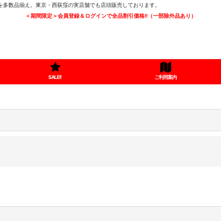
ツを多数品揃え。東京・西荻窪の実店舗でも店頭販売しております。
＜期間限定＞会員登録＆ログインで全品割引価格!!（一部除外品あり）
SALE!!
ご利用案内