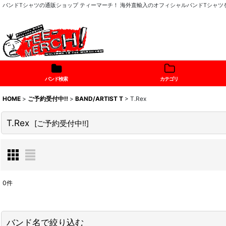
バンドTシャツの通販ショップ ティーマーチ！ 海外直輸入のオフィシャルバンドTシャ
バンド検索
カテゴリ
HOME
>
ご予約受付中!!
>
BAND/ARTIST T
>
T.Rex
T.Rex
[
ご予約受付中!!
]
0
件
表示数
:
バンド名で絞り込む
在庫あり