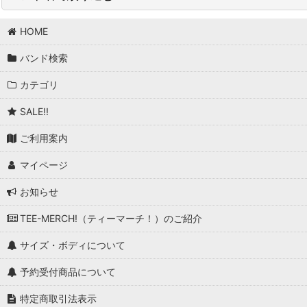
並び順
:
HOME
BAND/ARTIST T (商品一覧)
バンド検索
T-Bone Walker
カテゴリ
T.Rex
SALE!!
Taang! Records
ご利用案内
Talking Heads
マイページ
Tank
お知らせ
Tankard
TEE-MERCH!（ティーマーチ！）のご紹介
Tears For Fears
サイズ・ボディについて
Television
予約受付商品について
Terrorizer
特定商取引法表示