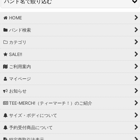
バンド名で絞り込む
在庫あり
並び順
:
HOME
BAND/ARTIST T (商品一覧)
バンド検索
T-Bone Walker
絞り込む
カテゴリ
T.Rex
SALE!!
Taang! Records
ご利用案内
Talking Heads
マイページ
Tank
お知らせ
Tankard
TEE-MERCH!（ティーマーチ！）のご紹介
Tears For Fears
サイズ・ボディについて
Television
予約受付商品について
Terrorizer
特定商取引法表示