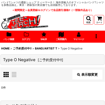
バンドTシャツの通販ショップ ティーマーチ！ 海外直輸入のオフィシャルバンドTシャツ
を多数品揃え。東京・西荻窪の実店舗でも店頭販売しております。
＜期間限定＞会員登録＆ログインで全品割引価格!!（一部除外品あり）
検索
カート
バンド検索
カテゴリ
SALE!!
ご利用案内
マイページ
HOME
>
ご予約受付中!!
>
BAND/ARTIST T
>
Type O Negative
Type O Negative
[
ご予約受付中!!
]
表示順変更
閉じる
0
件
表示数
: