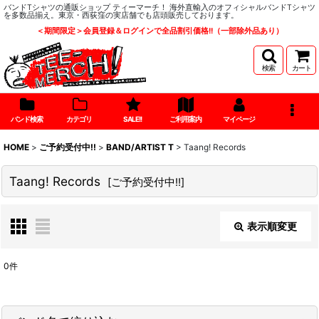
バンドTシャツの通販ショップ ティーマーチ！ 海外直輸入のオフィシャルバンドTシャツ
を多数品揃え。東京・西荻窪の実店舗でも店頭販売しております。
＜期間限定＞会員登録＆ログインで全品割引価格!!（一部除外品あり）
検索
カート
バンド検索
カテゴリ
SALE!!
ご利用案内
マイページ
HOME
>
ご予約受付中!!
>
BAND/ARTIST T
>
Taang! Records
Taang! Records
[
ご予約受付中!!
]
表示順変更
閉じる
0
件
表示数
: