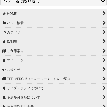
バンド名で絞り込む
在庫あり
並び順
:
HOME
BAND/ARTIST T (商品一覧)
バンド検索
T-Bone Walker
絞り込む
カテゴリ
T.Rex
SALE!!
Taang! Records
ご利用案内
Talking Heads
マイページ
Tank
お知らせ
Tankard
TEE-MERCH!（ティーマーチ！）のご紹介
Tears For Fears
サイズ・ボディについて
Television
予約受付商品について
Terrorizer
特定商取引法表示