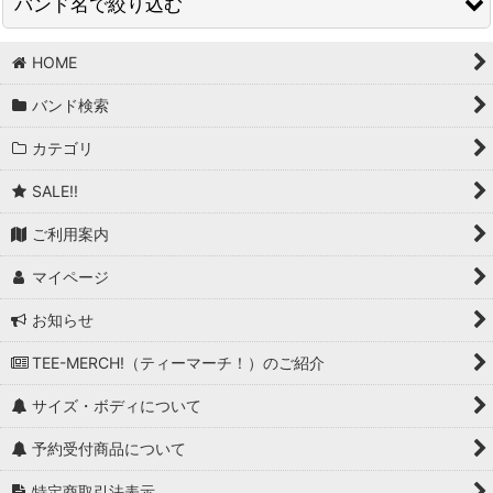
バンド名で絞り込む
在庫あり
並び順
:
HOME
BAND/ARTIST T (商品一覧)
バンド検索
T-Bone Walker
絞り込む
カテゴリ
T.Rex
SALE!!
Taang! Records
ご利用案内
Talking Heads
マイページ
Tank
お知らせ
Tankard
TEE-MERCH!（ティーマーチ！）のご紹介
Tears For Fears
サイズ・ボディについて
Television
予約受付商品について
Terrorizer
特定商取引法表示