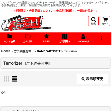
バンドTシャツの通販ショップ ティーマーチ！ 海外直輸入のオフィシャルバンドTシャツ
を多数品揃え。東京・西荻窪の実店舗でも店頭販売しております。
＜期間限定＞会員登録＆ログインで全品割引価格!!（一部除外品あり）
検索
カート
バンド検索
カテゴリ
SALE!!
ご利用案内
マイページ
HOME
>
ご予約受付中!!
>
BAND/ARTIST T
>
Terrorizer
Terrorizer
[
ご予約受付中!!
]
表示順変更
閉じる
0
件
表示数
: