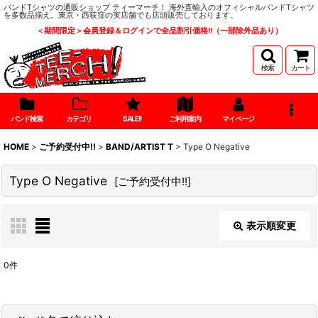
バンドTシャツの通販ショップ ティーマーチ！ 海外直輸入のオフィシャルバンドTシャツ
を多数品揃え。東京・西荻窪の実店舗でも店頭販売しております。
＜期間限定＞会員登録＆ログインで全品割引価格!!（一部除外品あり）
検索
カート
バンド検索
カテゴリ
SALE!!
ご利用案内
マイページ
HOME
>
ご予約受付中!!
>
BAND/ARTIST T
>
Type O Negative
Type O Negative
[
ご予約受付中!!
]
表示順変更
閉じる
0
件
表示数
: