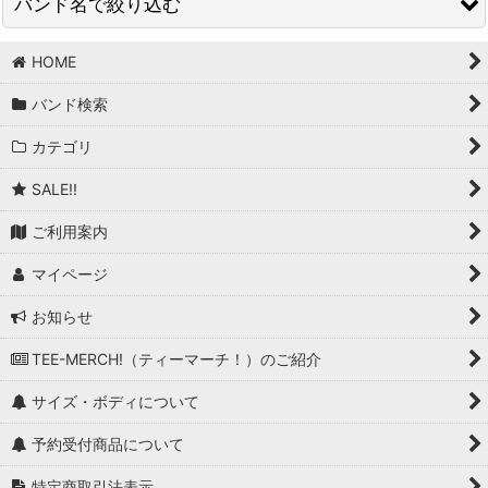
バンド名で絞り込む
在庫あり
並び順
:
HOME
BAND/ARTIST T (商品一覧)
バンド検索
T-Bone Walker
絞り込む
カテゴリ
T.Rex
SALE!!
Taang! Records
ご利用案内
Talking Heads
マイページ
Tank
お知らせ
Tankard
TEE-MERCH!（ティーマーチ！）のご紹介
Tears For Fears
サイズ・ボディについて
Television
予約受付商品について
Terrorizer
特定商取引法表示