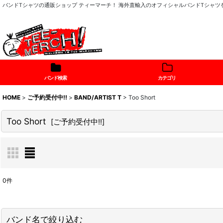
バンドTシャツの通販ショップ ティーマーチ！ 海外直輸入のオフィシャルバンドTシャ
バンド検索
カテゴリ
HOME
>
ご予約受付中!!
>
BAND/ARTIST T
>
Too Short
Too Short
[
ご予約受付中!!
]
0
件
表示数
:
バンド名で絞り込む
在庫あり