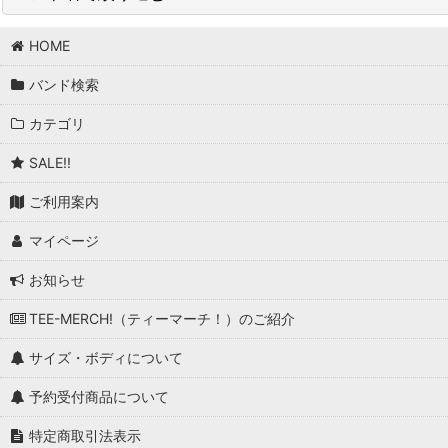
並び順
:
HOME
BAND/ARTIST T (商品一覧)
バンド検索
T-Bone Walker
カテゴリ
T.Rex
SALE!!
Taang! Records
ご利用案内
Talking Heads
マイページ
Tank
お知らせ
Tankard
TEE-MERCH!（ティーマーチ！）のご紹介
Tears For Fears
サイズ・ボディについて
Television
予約受付商品について
Terrorizer
特定商取引法表示