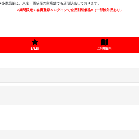
ツを多数品揃え。東京・西荻窪の実店舗でも店頭販売しております。
＜期間限定＞会員登録＆ログインで全品割引価格!!（一部除外品あり）
SALE!!
ご利用案内