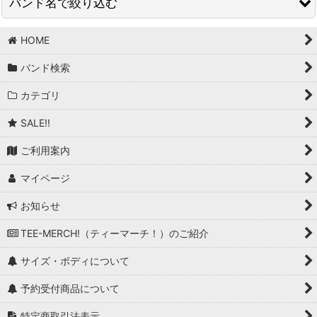
バンド名で絞り込む
在庫あり
並び順
:
HOME
BAND/ARTIST T (商品一覧)
バンド検索
T-Bone Walker
絞り込む
カテゴリ
T.Rex
SALE!!
Taang! Records
ご利用案内
Talking Heads
マイページ
Tank
お知らせ
Tankard
TEE-MERCH!（ティーマーチ！）のご紹介
Tears For Fears
サイズ・ボディについて
Television
予約受付商品について
Terrorizer
特定商取引法表示